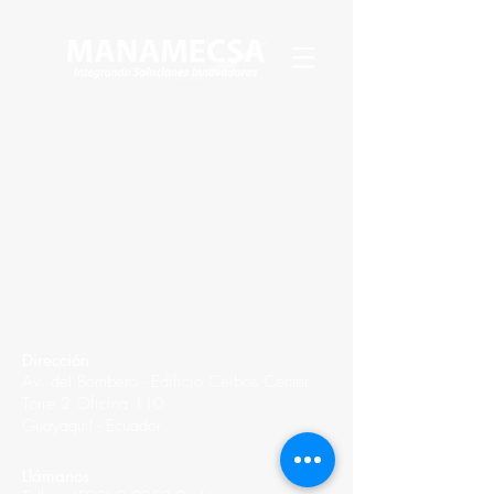
Dirección
Av. del Bombero - Edificio Ceibos Center
Torre 2 Oficina 110
Guayaquil - Ecuador
Llámanos